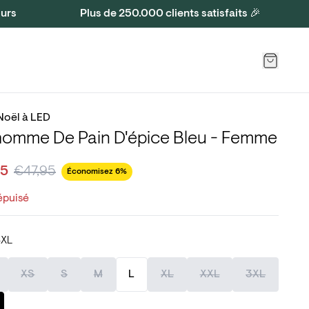
ours
Plus de 250.000 clients satisfaits 🎉
 Noël à LED
omme De Pain D'épice Bleu - Femme
95
€47,95
Économisez 6%
épuisé
XL
XS
S
M
L
XL
XXL
3XL