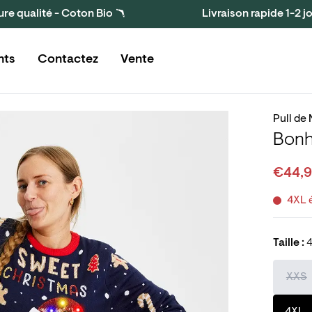
ure qualité - Coton Bio 🪃
Livraison rapide 1-2 j
nts
Contactez
Vente
Pull de
Bonh
€44,
4XL 
Taille :
4
XXS