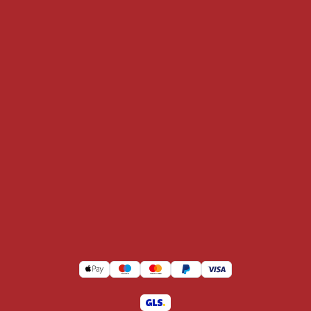
Conditions generale d'achat
Politique en matière de Cookies et de
Confidentialité
À propos de nous
Retour
Withdrawn