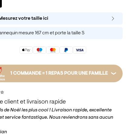
Mesurez votre taille ici
nnequin mesure 167 cm et porte la taille S
1 COMMANDE = 1 REPAS POUR UNE FAMILLE
emple, votre commande peut offrir un repas à une
⭐️
e en finançant des semences. Le don est versé au
e client et livraison rapide
d’urgence pour l’enfance, qui peut aider à fournir des
 du matériel scolaire et bien plus encore. Nous faisons
ls de Noël les plus cool ! Livraison rapide, excellente
n pour chaque commande à Save the Children.
 et service fantastique. Nous reviendrons sans aucun
tian
savoir plus