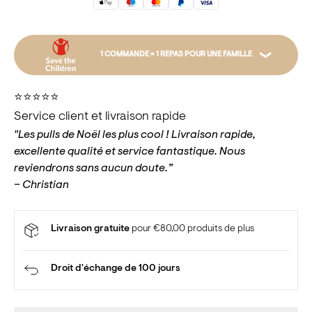
1 COMMANDE = 1 REPAS POUR UNE FAMILLE
Par exemple, votre commande peut offrir un repas à
⭐️⭐️⭐️⭐️⭐️
une famille en finançant des semences. Le don est
Service client et livraison rapide
versé au fonds d’urgence pour l’enfance, qui peut
"Les pulls de Noël les plus cool ! Livraison rapide,
aider à fournir des repas, du matériel scolaire et bien
excellente qualité et service fantastique. Nous
plus encore. Nous faisons un don pour chaque
reviendrons sans aucun doute.”
commande à Save the Children.
– Christian
En savoir plus
Livraison gratuite
pour €80,00 produits de plus
Droit d'échange de 100 jours