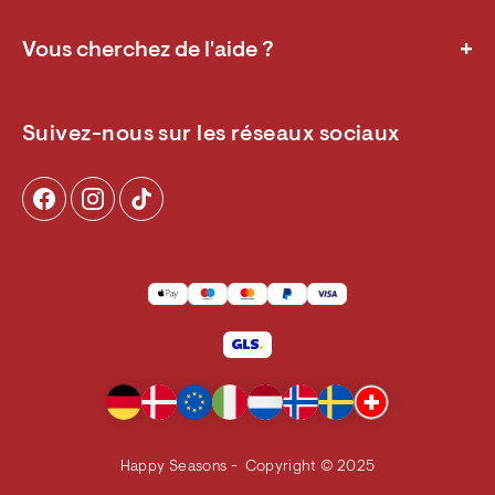
+
Vous cherchez de l'aide ?
FAQ
Durabilité
Suivez-nous sur les réseaux sociaux
Conditions generale d'achat
Politique en matière de Cookies et de Confidentialité
À propos de nous
Retour
Withdrawn
Happy Seasons - Copyright © 2025