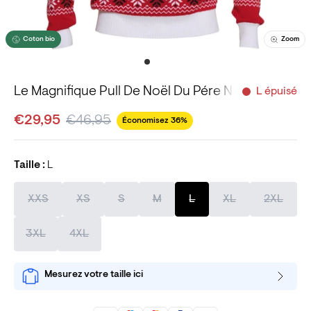
Coton bio
Zoom
Le Magnifique Pull De Noël Du Pére Noël Rouge.
L épuisé
€29,95
€46,95
Économisez 36%
Taille :
L
XXS
XS
S
M
L
XL
2XL
3XL
4XL
Mesurez votre taille ici