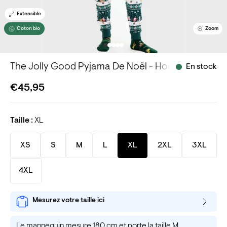
Extensible
Coton bio
Zoom
The Jolly Good Pyjama De Noël - Homme.
En stock
€45,95
Taille :
XL
XS
S
M
L
XL
2XL
3XL
4XL
Mesurez votre taille ici
Le mannequin mesure 180 cm et porte la taille M