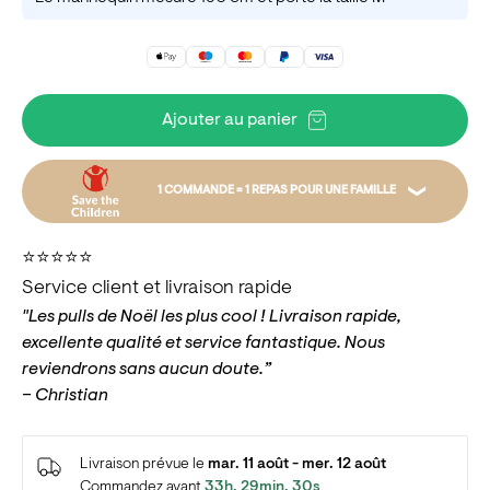
Ajouter au panier
1 COMMANDE = 1 REPAS POUR UNE FAMILLE
Par exemple, votre commande peut offrir un repas à
⭐️⭐️⭐️⭐️⭐️
une famille en finançant des semences. Le don est
Service client et livraison rapide
versé au fonds d’urgence pour l’enfance, qui peut
"Les pulls de Noël les plus cool ! Livraison rapide,
aider à fournir des repas, du matériel scolaire et bien
excellente qualité et service fantastique. Nous
plus encore. Nous faisons un don pour chaque
reviendrons sans aucun doute.”
commande à Save the Children.
– Christian
En savoir plus
Livraison prévue le
mar. 11 août - mer. 12 août
Commandez avant
33h, 29min, 30s