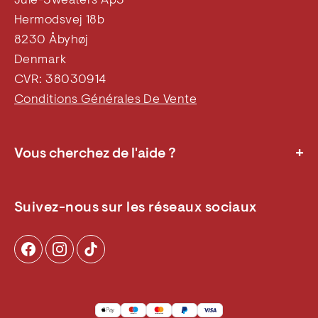
Jule-Sweaters ApS
Hermodsvej 18b
8230 Åbyhøj
Denmark
CVR: 38030914
Conditions Générales De Vente
+
Vous cherchez de l'aide ?
FAQ
Durabilité
Suivez-nous sur les réseaux sociaux
Conditions generale d'achat
Politique en matière de Cookies et de Confidentialité
À propos de nous
Retour
Withdrawn